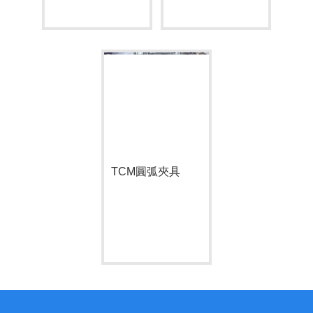
TCM圓弧夾具