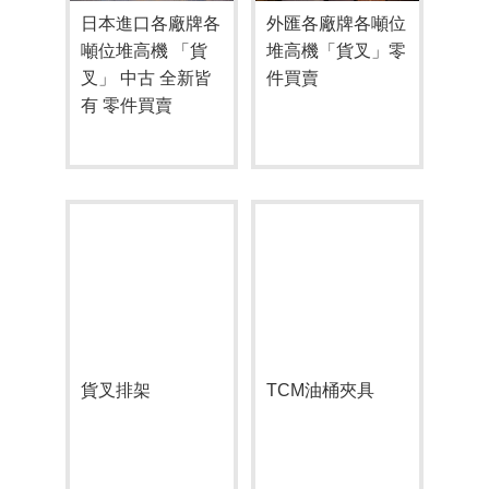
日本進口各廠牌各
外匯各廠牌各噸位
噸位堆高機 「貨
堆高機「貨叉」零
叉」 中古 全新皆
件買賣
有 零件買賣
貨叉排架
TCM油桶夾具